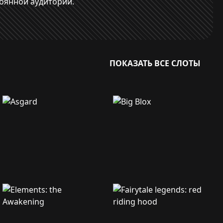
оянной аудитории.
ПОКАЗАТЬ ВСЕ СЛОТЫ