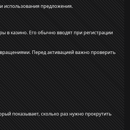
ки использования предложения.
ы в казино. Его обычно вводят при регистрации
вращениями. Перед активацией важно проверить
ый показывает, сколько раз нужно прокрутить