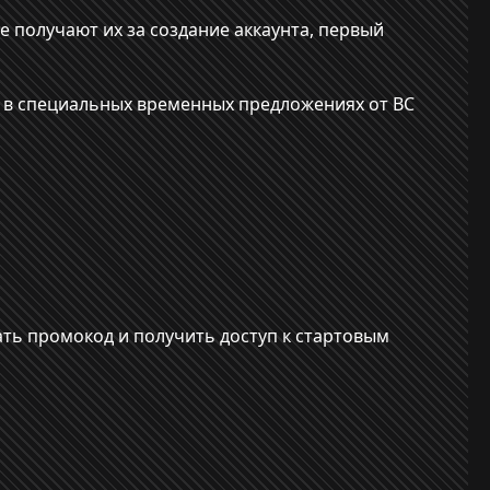
е получают их за создание аккаунта, первый
и в специальных временных предложениях от BC
ать промокод и получить доступ к стартовым