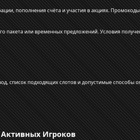
трации, пополнения счёта и участия в акциях. Промокод
о пакета или временных предложений. Условия получе
од, список подходящих слотов и допустимые способы о
 Активных Игроков