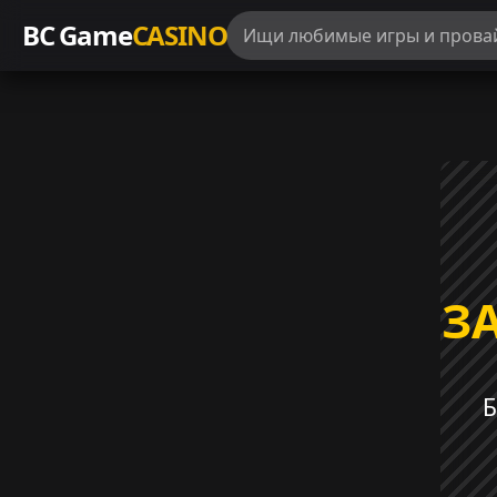
BC Game
CASINO
З
Б