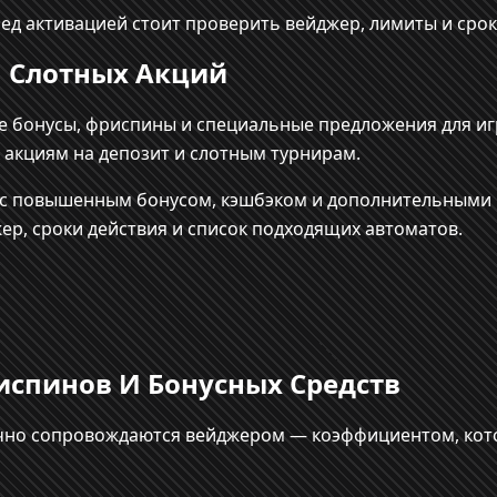
ед активацией стоит проверить вейджер, лимиты и сро
И Слотных Акций
 бонусы, фриспины и специальные предложения для игр
к акциям на депозит и слотным турнирам.
 с повышенным бонусом, кэшбэком и дополнительными 
ер, сроки действия и список подходящих автоматов.
спинов И Бонусных Средств
но сопровождаются вейджером — коэффициентом, котор